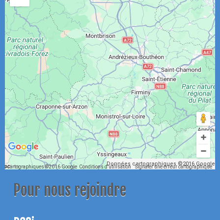
Données cartographiques ©2016 Google
es cartographiques ©2016 Google
Conditions d’utilisation
Signaler une erreur cartographique
Pour nous rejoindre