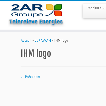
Produits
Skip
to
Accueil
»
LoRAWAN
»
IHM logo
content
IHM logo
← Précédent