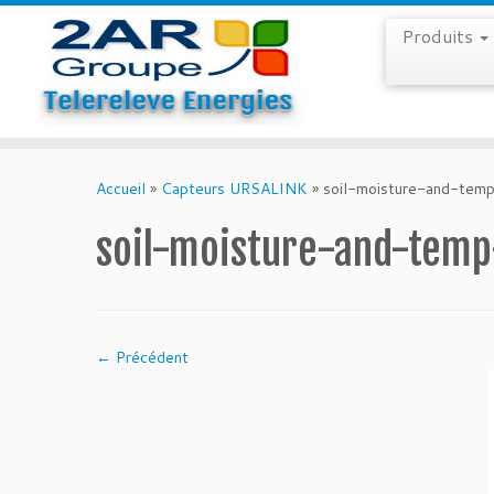
Produits
Skip
to
Accueil
»
Capteurs URSALINK
»
soil-moisture-and-tem
content
soil-moisture-and-temp
← Précédent