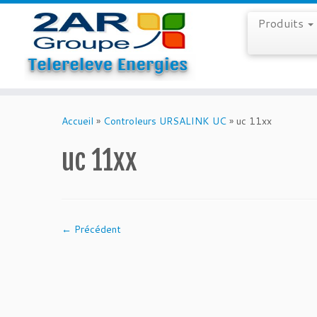
Produits
Skip
to
Accueil
»
Controleurs URSALINK UC
»
uc 11xx
content
uc 11xx
← Précédent