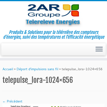
Produits & Solutions pour la télérelève des compteurs
d'énergies, suivi des températures et l'éfficacité énergétique
Skip
to
Accueil
»
Déport d’impulsions sans fil
»
telepulse_lora-1024×656
content
telepulse_lora-1024×656
← Précédent