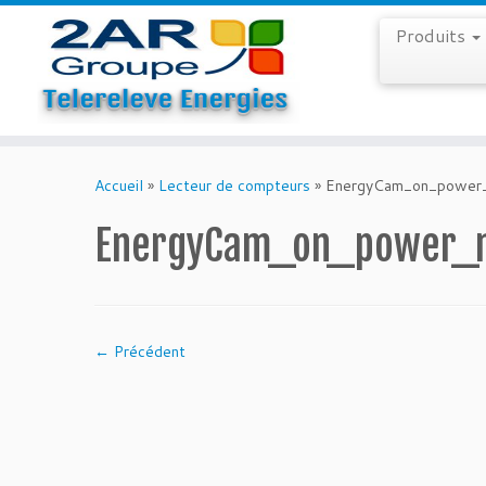
Produits
Skip
to
Accueil
»
Lecteur de compteurs
»
EnergyCam_on_power
content
EnergyCam_on_power_
← Précédent