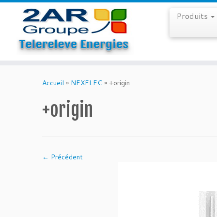
Produits
Skip
to
Accueil
»
NEXELEC
»
+origin
content
+origin
← Précédent