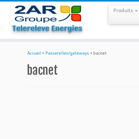
Produits
Skip
to
Accueil
»
Passerelles/gateways
»
bacnet
content
bacnet