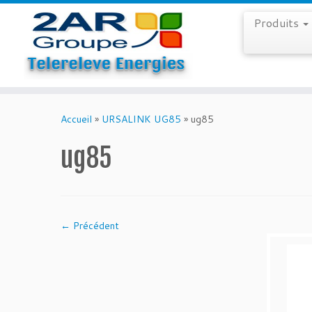
Produits
Skip
to
Accueil
»
URSALINK UG85
»
ug85
content
ug85
← Précédent