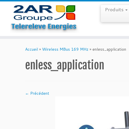
Produits
Skip
to
Accueil
»
Wireless MBus 169 MHz
»
enless_application
content
enless_application
← Précédent