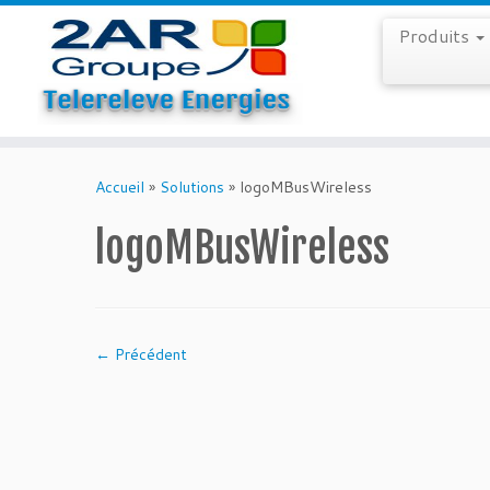
Produits
Skip
to
Accueil
»
Solutions
»
logoMBusWireless
content
logoMBusWireless
← Précédent